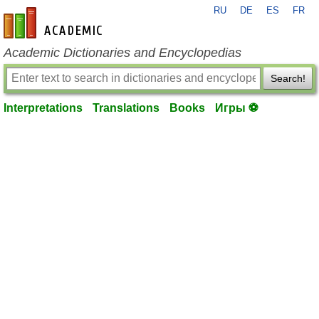
RU
DE
ES
FR
en-academic.com
Academic Dictionaries and Encyclopedias
Search!
Interpretations
Translations
Books
Игры ⚽