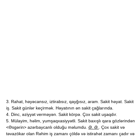
3. Rahat, həyəcansız, iztirabsız, qayğısız, aram. Sakit həyat. Sakit
iş. Sakit günlər keçirmək. Həyatının ən sakit çağlarında.
4. Dinc, əziyyət verməyən. Sakit körpə. Çox sakit uşaqdır.
5. Mülayim, həlim, yumşaqxasiyyətli. Sakit baxışlı qara gözlərindən
<Əsgərin> azərbaycanlı olduğu məlumdu.
Ə. Ə.
. Çox sakit və
təvazökar olan Rəhim iş zamanı çöldə və istirahət zamanı çadır və