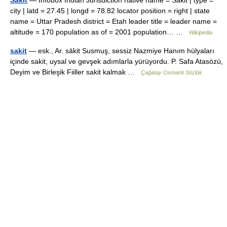
Sakit
— Infobox Indian Jurisdiction native name = Sakit | type =
city | latd = 27.45 | longd = 78.82 locator position = right | state
name = Uttar Pradesh district = Etah leader title = leader name =
altitude = 170 population as of = 2001 population… …
Wikipedia
sakit
— esk., Ar. sākit Susmuş, sessiz Nazmiye Hanım hülyaları
içinde sakit, uysal ve gevşek adımlarla yürüyordu. P. Safa Atasözü,
Deyim ve Birleşik Fiiller sakit kalmak …
Çağatay Osmanlı Sözlük