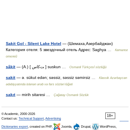
Sakit Gol - Silent Lake Hotel
— (Шемаха,Азербайджан)
Категория отеля: 5 звездочный отель Адрес: Saghya …
Каталог
отелей
sâkit
— (A.) [ ﺖﮐﺎﺱ ] suskun …
Osmanli Türkçesİ sözlüğü
sakit
— ə. sükut edən; səssiz, səssiz səmirsiz …
Klassik Azərbaycan
ədəbiyyatında islənən ərəb və fars sözləri lüğəti
sakıt
— mirih sitaresi …
Çağatay Osmanlı Sözlük
© Academic, 2000-2026
18+
Contact us:
Technical Support
,
Advertising
Dictionaries export
, created on PHP,
Joomla,
Drupal,
WordPress,