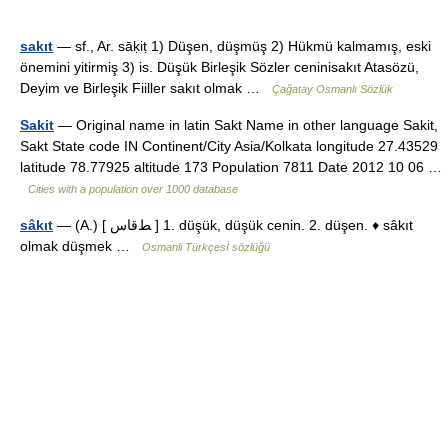
sakıt
— sf., Ar. sāḳiṭ 1) Düşen, düşmüş 2) Hükmü kalmamış, eski
önemini yitirmiş 3) is. Düşük Birleşik Sözler ceninisakıt Atasözü,
Deyim ve Birleşik Fiiller sakıt olmak …
Çağatay Osmanlı Sözlük
Sakit
— Original name in latin Sakt Name in other language Sakit,
Sakt State code IN Continent/City Asia/Kolkata longitude 27.43529
latitude 78.77925 altitude 173 Population 7811 Date 2012 10 06 …
Cities with a population over 1000 database
sâkıt
— (A.) [ ﻂﻗﺎﺱ ] 1. düşük, düşük cenin. 2. düşen. ♦ sâkıt
olmak düşmek …
Osmanli Türkçesİ sözlüğü