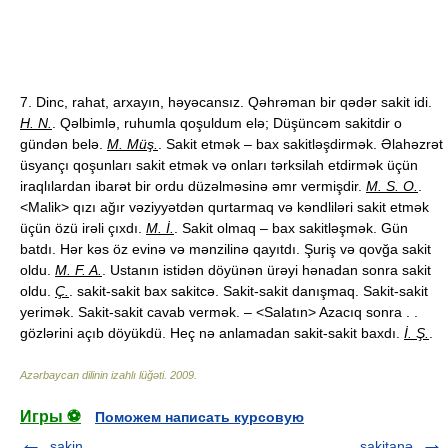
7. Dinc, rahat, arxayın, həyəcansız. Qəhrəman bir qədər sakit idi.
H. N.
. Qəlbimlə, ruhumla qoşuldum elə; Düşüncəm sakitdir o
gündən belə.
M. Müş.
. Sakit etmək – bax sakitləşdirmək. Əlahəzrət
üsyançı qoşunları sakit etmək və onları tərksilah etdirmək üçün
iraqlılardan ibarət bir ordu düzəlməsinə əmr vermişdir.
M. S. O.
.
<Malik> qızı ağır vəziyyətdən qurtarmaq və kəndliləri sakit etmək
üçün özü irəli çıxdı.
M. İ.
. Sakit olmaq – bax sakitləşmək. Gün
batdı. Hər kəs öz evinə və mənzilinə qayıtdı. Şuriş və qovğa sakit
oldu.
M. F. A.
. Ustanın istidən döyünən ürəyi hənadan sonra sakit
oldu.
Ç.
. sakit-sakit bax sakitcə. Sakit-sakit danışmaq. Sakit-sakit
yerimək. Sakit-sakit cavab vermək. – <Salatın> Azacıq sonra . .
gözlərini açıb döyükdü. Heç nə anlamadan sakit-sakit baxdı.
İ. Ş.
.
Azərbaycan dilinin izahlı lüğəti
.
2009
.
Игры ⚽
Поможем написать курсовую
sakin
sakitanə