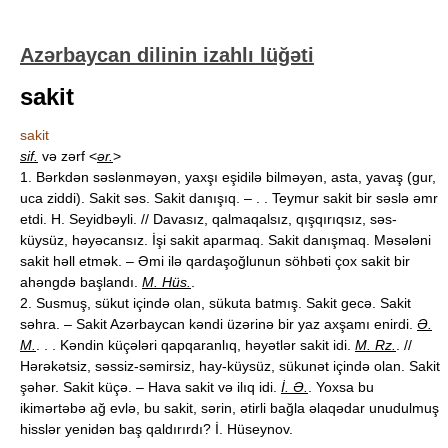
Azərbaycan dilinin izahlı lüğəti
sakit
sakit
sif.
və zərf <
ər.
>
1. Bərkdən səslənməyən, yaxşı eşidilə bilməyən, asta, yavaş (gur,
uca ziddi). Sakit səs. Sakit danışıq. – . . Teymur sakit bir səslə əmr
etdi. H. Seyidbəyli. // Davasız, qalmaqalsız, qışqırıqsız, səs-
küysüz, həyəcansız. İşi sakit aparmaq. Sakit danışmaq. Məsələni
sakit həll etmək. – Əmi ilə qardaşoğlunun söhbəti çox sakit bir
ahəngdə başlandı.
M. Hüs.
.
2. Susmuş, sükut içində olan, sükuta batmış. Sakit gecə. Sakit
səhra. – Sakit Azərbaycan kəndi üzərinə bir yaz axşamı enirdi.
Ə.
M.
. . . Kəndin küçələri qapqaranlıq, həyətlər sakit idi.
M. Rz.
. //
Hərəkətsiz, səssiz-səmirsiz, hay-küysüz, sükunət içində olan. Sakit
şəhər. Sakit küçə. – Hava sakit və ilıq idi.
İ. Ə.
. Yoxsa bu
ikimərtəbə ağ evlə, bu sakit, sərin, ətirli bağla əlaqədar unudulmuş
hisslər yenidən baş qaldırırdı? İ. Hüseynov.