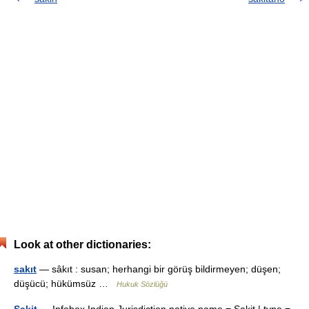
Look at other dictionaries:
sakıt
— sâkıt : susan; herhangi bir görüş bildirmeyen; düşen;
düşücü; hükümsüz …
Hukuk Sözlüğü