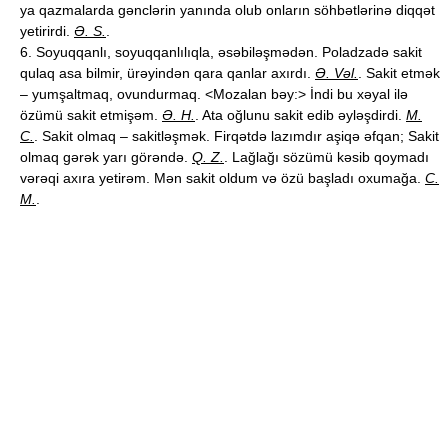
ya qazmalarda gənclərin yanında olub onların söhbətlərinə diqqət
yetirirdi.
Ə. S.
.
6. Soyuqqanlı, soyuqqanlılıqla, əsəbiləşmədən. Poladzadə sakit
qulaq asa bilmir, ürəyindən qara qanlar axırdı.
Ə. Vəl.
. Sakit etmək
– yumşaltmaq, ovundurmaq. <Mozalan bəy:> İndi bu xəyal ilə
özümü sakit etmişəm.
Ə. H.
. Ata oğlunu sakit edib əyləşdirdi.
M.
C.
. Sakit olmaq – sakitləşmək. Firqətdə lazımdır aşiqə əfqan; Sakit
olmaq gərək yarı görəndə.
Q. Z.
. Lağlağı sözümü kəsib qoymadı
vərəqi axıra yetirəm. Mən sakit oldum və özü başladı oxumağa.
C.
M.
.